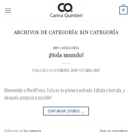
Skip
to
0
content
ARCHIVOS DE CATEGORÍA:
SIN CATEGORÍA
SIN CATEGORÍA
¡Hola mundo!
PUBLICADO EN
9 FEBRERO, 2024
POR
CARU-2587
Bienvenido a WordPress. Esta es tu primera entrada. Editala o borrala, y
después ¡empezá a escribir!
CONTINUAR LEYENDO
→
Publicado en
Sin categoría
Deje un comentario