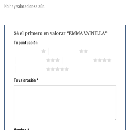
No hay valoraciones aún.
Sé el primero en valorar “EMMA VAINILLA”
Tu puntuación
1 de 5 estrellas
2 de 5 estrellas
3 de 5 estrellas
4 de 5 estrellas
5 de 5 estrellas
Tu valoración
*