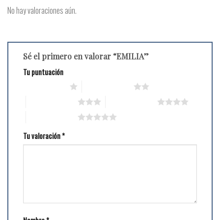
No hay valoraciones aún.
Sé el primero en valorar “EMILIA”
Tu puntuación
1 de 5 estrellas
2 de 5 estrellas
3 de 5 estrellas
4 de 5 estrellas
5 de 5 estrellas
Tu valoración
*